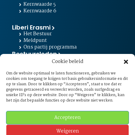
Kernwaarde 5
Kernwaarde 6
Liberi Erasmi
Het Bestuur
Meldpunt
Ons partij programma
Bestuursleden
Cookie beleid
Contact opnemen
Om de website optimaal te laten functioneren, gebruiken we
info@liberierasmi.nl
cookies om toegang te krijgen tot basis gebruikersinformatie en dit
Burgemeester
op te slaan. Door te klikken op “Accepteren”, staat u toe dat er
Oudlaan 50, 3062 PA Rotterdam
gegevens getraceerd en verwerkt worden, zoals surfgedrag en
unieke ID’s op deze website. Door op “Weigeren” te klikken, kan
het zijn dat bepaalde functies op deze website niet werken.
English
Volg ons via
Accepteren
Weigeren