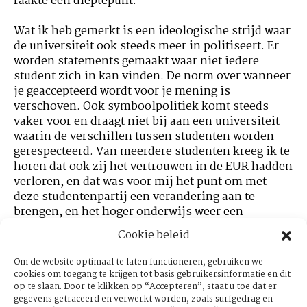
raakte een dieptepunt.
Wat ik heb gemerkt is een ideologische strijd waar
de universiteit ook steeds meer in politiseert. Er
worden statements gemaakt waar niet iedere
student zich in kan vinden. De norm over wanneer
je geaccepteerd wordt voor je mening is
verschoven. Ook symboolpolitiek komt steeds
vaker voor en draagt niet bij aan een universiteit
waarin de verschillen tussen studenten worden
gerespecteerd. Van meerdere studenten kreeg ik te
horen dat ook zij het vertrouwen in de EUR hadden
verloren, en dat was voor mij het punt om met
deze studentenpartij een verandering aan te
brengen, en het hoger onderwijs weer een
kritische en inclusieve plek te maken voor
Cookie beleid
iedereen, wat uiteindelijk zal reflecteren in een
betere maatschappij.
Om de website optimaal te laten functioneren, gebruiken we
cookies om toegang te krijgen tot basis gebruikersinformatie en dit
op te slaan. Door te klikken op “Accepteren”, staat u toe dat er
gegevens getraceerd en verwerkt worden, zoals surfgedrag en