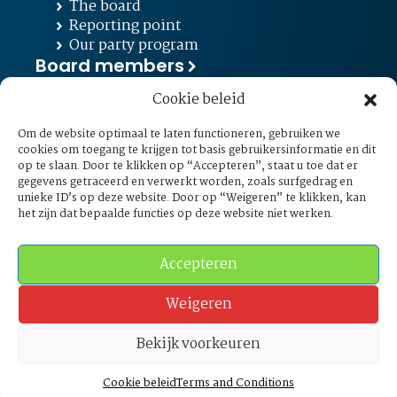
The board
Reporting point
Our party program
Board members
Cookie beleid
Get in touch
info@liberierasmi.nl
Om de website optimaal te laten functioneren, gebruiken we
Burgemeester
cookies om toegang te krijgen tot basis gebruikersinformatie en dit
op te slaan. Door te klikken op “Accepteren”, staat u toe dat er
Oudlaan 50, 3062 PA Rotterdam
gegevens getraceerd en verwerkt worden, zoals surfgedrag en
unieke ID’s op deze website. Door op “Weigeren” te klikken, kan
het zijn dat bepaalde functies op deze website niet werken.
Nederlands
Follow us:
Accepteren
Weigeren
Bekijk voorkeuren
Privacy Policy
Cookie beleid
Terms and Conditions
Terms and Conditions