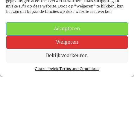
gegevens getraceerd en verwerkt worden, zoals surfgedrag en
Lees meer
unieke ID’s op deze website. Door op “Weigeren” te klikken, kan
het zijn dat bepaalde functies op deze website niet werken.
Accepteren
Weigeren
Bekijk voorkeuren
Cookie beleid
Terms and Conditions
Core value 3
Sport and movement
Lees meer