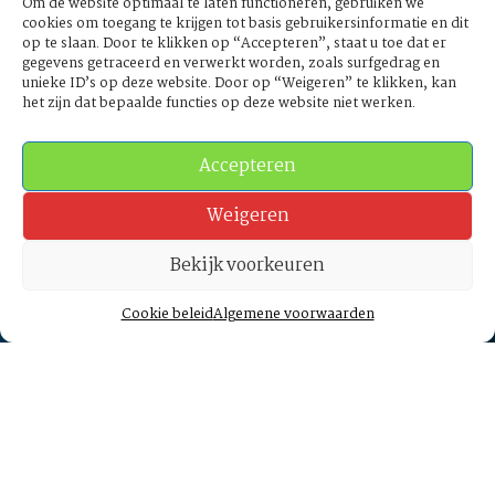
Om de website optimaal te laten functioneren, gebruiken we
Liberi Erasmi
cookies om toegang te krijgen tot basis gebruikersinformatie en dit
Het Bestuur
op te slaan. Door te klikken op “Accepteren”, staat u toe dat er
gegevens getraceerd en verwerkt worden, zoals surfgedrag en
Meldpunt
unieke ID’s op deze website. Door op “Weigeren” te klikken, kan
Ons partij programma
het zijn dat bepaalde functies op deze website niet werken.
Bestuursleden
Accepteren
Contact opnemen
info@liberierasmi.nl
Weigeren
Burgemeester
Oudlaan 50, 3062 PA Rotterdam
Bekijk voorkeuren
English
Volg ons via
Cookie beleid
Algemene voorwaarden