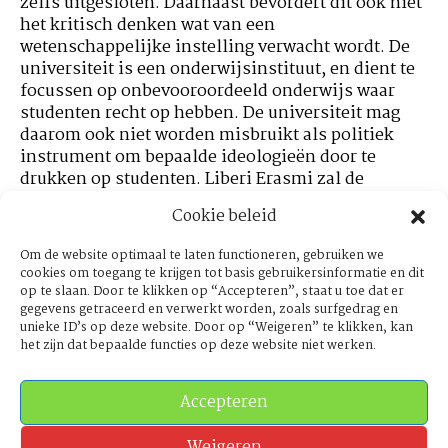
zelfs uitgesloten. Daarnaast bevordert dit ook niet
het kritisch denken wat van een
wetenschappelijke instelling verwacht wordt. De
universiteit is een onderwijsinstituut, en dient te
focussen op onbevooroordeeld onderwijs waar
studenten recht op hebben. De universiteit mag
daarom ook niet worden misbruikt als politiek
instrument om bepaalde ideologieën door te
drukken op studenten. Liberi Erasmi zal de
kernwaarde van veiligheid waarborgen waarbij
Cookie beleid
elke student betrokken en veilig naar de campus
kan komen zonder het gevoel te hebben dat hij/zij
Om de website optimaal te laten functioneren, gebruiken we
er niet bij hoort wegens zijn/haar ideologie,
cookies om toegang te krijgen tot basis gebruikersinformatie en dit
persoonlijk en/of politieke voorkeur.
op te slaan. Door te klikken op “Accepteren”, staat u toe dat er
gegevens getraceerd en verwerkt worden, zoals surfgedrag en
unieke ID’s op deze website. Door op “Weigeren” te klikken, kan
Liberi Erasmi zal de kernwaarde van veiligheid
het zijn dat bepaalde functies op deze website niet werken.
waarborgen waarbij elke student betrokken en
veilig naar de campus kan komen zonder het
gevoel te hebben dat hij/zij er niet bij hoort
Accepteren
wegens zijn/haar ideologie, persoonlijk en/of
politieke voorkeur.
Weigeren